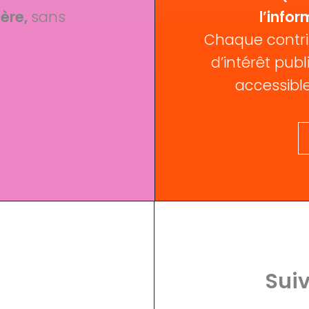
ère,
sans
l’infor
Chaque contri
d’intérêt publi
accessible
Suiv