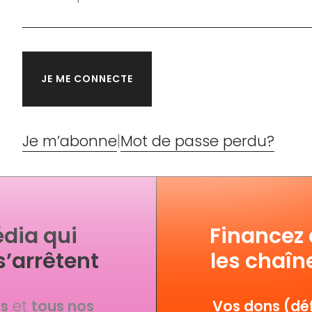
Je m’abonne
|
Mot de passe perdu?
dia qui
Financez
s’arrêtent
les chaîn
fs
et
tous nos
Vos dons (déf