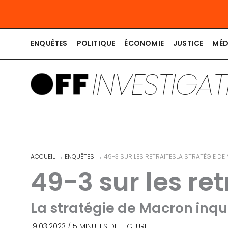
Aller
au
contenu
ENQUÊTES
POLITIQUE
ÉCONOMIE
JUSTICE
MÉD
INVESTIGA
ACCUEIL
ENQUÊTES
49-3 SUR LES RETRAITESLA STRATÉGIE DE
49-3 sur les ret
La stratégie de Macron inqu
19.03.2023
/
5 MINUTES DE LECTURE