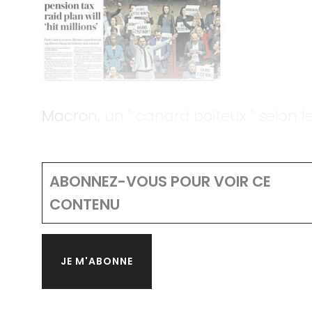
Macron, un " canard boiteux " selon 
ABONNEZ-VOUS POUR VOIR CE
CONTENU
JE M'ABONNE