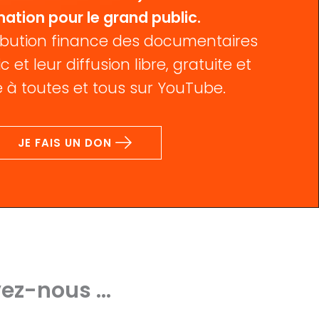
mation pour le grand public.
bution finance des documentaires
c et leur diffusion libre, gratuite et
 à toutes et tous sur YouTube.
JE FAIS UN DON
ez-nous ...