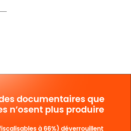
 des documentaires que
es n’osent plus produire
iscalisables à 66%) déverrouillent