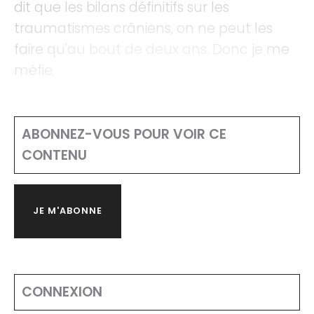
dit que les bilans définitifs sur les
traumatismes crâniens, on ne peut les
faire qu'au bout de deux ans. Donc je me
méfie.
ABONNEZ-VOUS POUR VOIR CE
CONTENU
JE M'ABONNE
CONNEXION