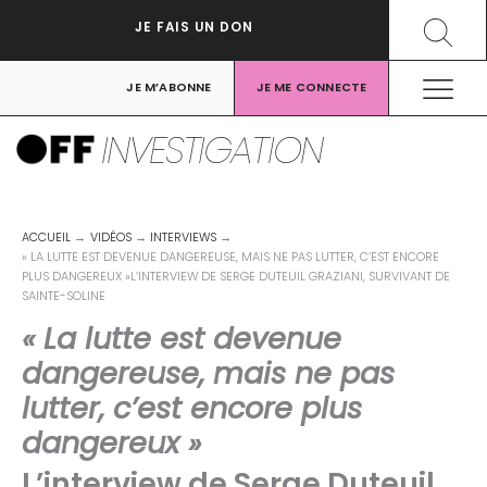
Aller
Recher
JE FAIS UN DON
au
contenu
JE M’ABONNE
JE ME CONNECTE
INVESTIGATION
ACCUEIL
VIDÉOS
INTERVIEWS
« LA LUTTE EST DEVENUE DANGEREUSE, MAIS NE PAS LUTTER, C’EST ENCORE
PLUS DANGEREUX »L’INTERVIEW DE SERGE DUTEUIL GRAZIANI, SURVIVANT DE
SAINTE-SOLINE
« La lutte est devenue
dangereuse, mais ne pas
lutter, c’est encore plus
dangereux »
L’interview de Serge Duteuil