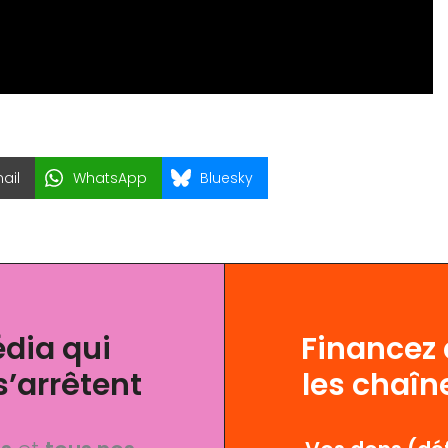
ail
WhatsApp
Bluesky
dia qui
Financez
s’arrêtent
les chaîn