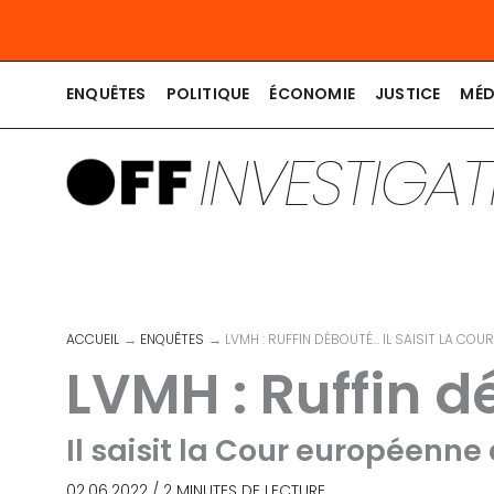
Aller
au
contenu
ENQUÊTES
POLITIQUE
ÉCONOMIE
JUSTICE
MÉD
INVESTIGA
ACCUEIL
ENQUÊTES
LVMH : RUFFIN DÉBOUTÉ… IL SAISIT LA CO
LVMH : Ruffin 
Il saisit la Cour européenne
02.06.2022
/
2 MINUTES DE LECTURE