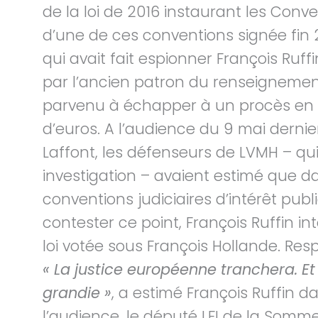
de la loi de 2016 instaurant les Conven
d’une de ces conventions signée fin 
qui avait fait espionner François Ruffi
par l’ancien patron du renseignement 
parvenu à échapper à un procès en 
d’euros. A l’audience du 9 mai derni
Laffont, les défenseurs de LVMH – qu
investigation – avaient estimé que dan
conventions judiciaires d’intérêt pub
contester ce point, François Ruffin int
loi votée sous François Hollande. Res
« La justice européenne tranchera. Et 
grandie »
, a estimé François Ruffin 
l’audience, le député LFI de la Somm