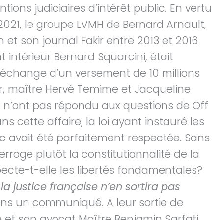
tions judiciaires d’intérêt public. En vertu
2021, le groupe LVMH de Bernard Arnault,
n et son journal Fakir entre 2013 et 2016
intérieur Bernard Squarcini, était
échange d’un versement de 10 millions
er, maître Hervé Temime et Jacqueline
i n’ont pas répondu aux questions de Off
s cette affaire, la loi ayant instauré les
lic avait été parfaitement respectée. Sans
erroge plutôt la constitutionnalité de la
pecte-t-elle les libertés fondamentales?
la justice française n’en sortira pas
dans un communiqué. A leur sortie de
e et son avocat Maître Benjamin Sarfati