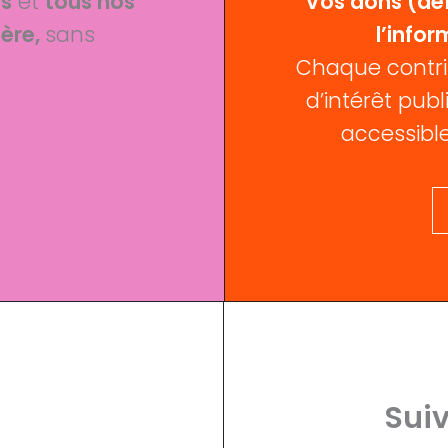
fs
et
tous nos
Vos dons (déf
ère,
sans
l’infor
Chaque contri
d’intérêt publi
accessible
Suiv