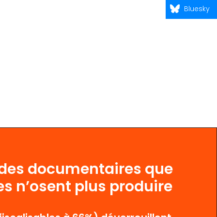
Bluesky
 des documentaires que
es n’osent plus produire