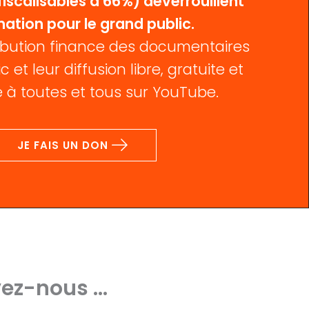
iscalisables à 66%) déverrouillent
mation pour le grand public.
bution finance des documentaires
c et leur diffusion libre, gratuite et
 à toutes et tous sur YouTube.
JE FAIS UN DON
ez-nous ...