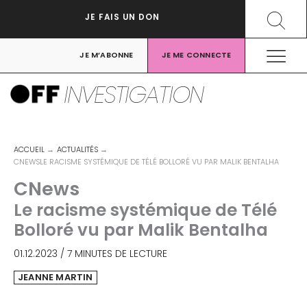
Aller
Recher
JE FAIS UN DON
au
contenu
JE M’ABONNE
JE ME CONNECTE
INVESTIGATION
ACCUEIL
ACTUALITÉS
CNEWSLE RACISME SYSTÉMIQUE DE TÉLÉ BOLLORÉ VU PAR MALIK BENTALHA
CNews
Le racisme systémique de Télé
Bolloré vu par Malik Bentalha
01.12.2023
/
7 MINUTES DE LECTURE
JEANNE MARTIN