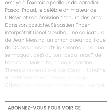
essayé à l'exercice périlleux de parodier
Pascal Praud, le célèbre animateur de
CNews et son émission “L’heure des pros”.
Dans son pastiche, Sébastien Thoen
interprétait Lionel Messiha, une caricature
de Jean Messiha, un chroniqueur politique
de CNews proche d’Éric Zemmour. Le duo
se moquait déjà du ton “beauf réac’” de
l’émission. Mais à l’époque, Sébastien
Thoen, alors employé par Canal+, (chaîne
appartenant au même groupe que
CNews) avait été sommairement licencié.
ABONNEZ-VOUS POUR VOIR CE